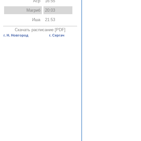
Аср
16:55
Магриб
20:03
Иша
21:53
Скачать расписание [PDF]
г. Н. Новгород
г. Сергач