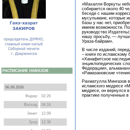
«Махалля Воркуты небо
собирается около 40 че
беседе с нашим коррес
мусульмане, которые и
базы у нас нет, приобр
имеем возможности. Поэ
руководство Издательс
нашу просьбу, — лучши
Ураза-байрам».
В числе изданий, пере
– книги по исламскому 
«Ханафитское наследие»
энциклопедических сло
Федерации», альманахи
РАСПИСАНИЕ НАМАЗОВ
«Рамазановские чтения»
Рахматулла Мингазов в
исламского медресе «Ме
06.08.2026
медресе, он вернулся в
практике полученные в
Фаджр
02:26
Восход
04:16
Зенит
12:09
Зухр
12:30