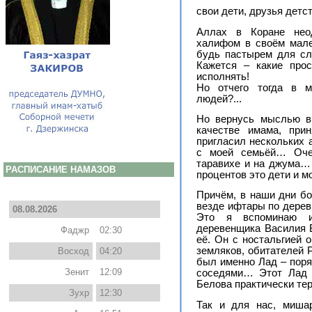
свои дети, друзья дет
Аллах в Коране неод
халифом в своём мале
будь пастырем для сл
Кажется – какие прос
исполнять!
Но отчего тогда в м
людей?...
Но вернусь мыслью в 
качестве имама, при
пригласил нескольких 
с моей семьёй… Оче
таравихе и на джума… 
РАСПИСАНИЕ НАМАЗОВ
процентов это дети и м
Причём, в наши дни бо
везде ифтары по дерев
08.08.2026
Это я вспоминаю из
деревенщика Василия Б
Фаджр
02:30
её. Он с ностальгией 
земляков, обитателей 
Восход
04:20
был именно Лад – поряд
Зенит
12:09
соседями… Этот Лад р
Белова практически те
Зухр
12:30
Так и для нас, миша