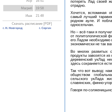
Аср
16:51
потерять Лад своей ж
отрадно.
Магриб
19:58
Хочется, вспоминая о
Иша
21:48
самый лучший таравих
родном ауле. И побла
Скачать расписание [PDF]
односельчан.
г. Н. Новгород
г. Сергач
Но – всё-таки я получи
от политологической ф
его Ладом необходимо 
экономически не так важ
Во многих развитых с
продукты завозятся из
деревенский укЛад не
здесь сохраняется ест
Так что вот вывод: на
обществом глобальн
сельского укЛада жи
славянских, финно-уго
Говоря по-солженицынск